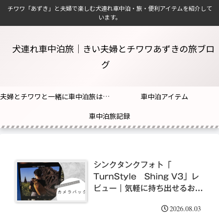
チワワ「あずき」と夫婦で楽しむ犬連れ車中泊・旅・便利アイテムを紹介して
います。
犬連れ車中泊旅｜きい夫婦とチワワあずきの旅ブロ
グ
夫婦とチワワと一緒に車中泊旅はじめました！
車中泊アイテム
車中泊旅記録
シンクタンクフォト「
TurnStyle Shing V3」レ
ビュー｜気軽に持ち出せるおす
すめのカメラバッグ（11ℓ）
2026.08.03