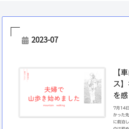
2023-07
【車
ス】
を感
7月14
かった
に前泊
のは初め