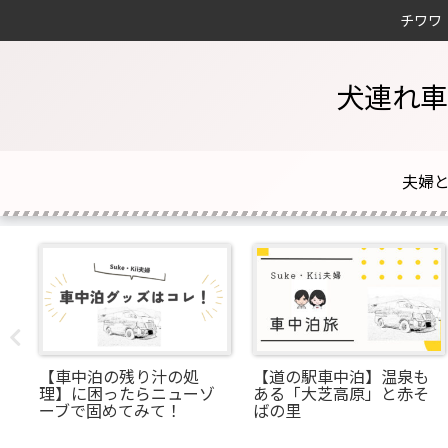
チワワ
犬連れ車
部
【車中泊の残り汁の処
【道の駅車中泊】温泉も
み
理】に困ったらニューゾ
ある「大芝高原」と赤そ
ーブで固めてみて！
ばの里