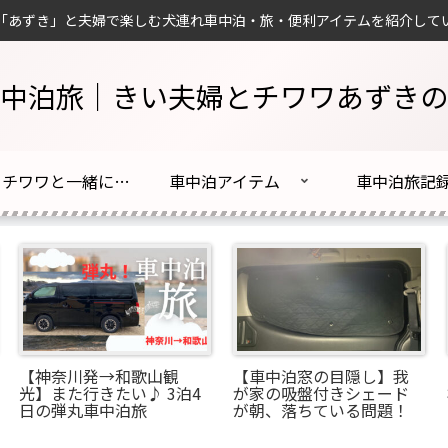
「あずき」と夫婦で楽しむ犬連れ車中泊・旅・便利アイテムを紹介して
中泊旅｜きい夫婦とチワワあずきの
夫婦とチワワと一緒に車中泊旅はじめました！
車中泊アイテム
車中泊旅記
【神奈川発→和歌山観
【車中泊窓の目隠し】我
光】また行きたい♪ 3泊4
が家の吸盤付きシェード
日の弾丸車中泊旅
が朝、落ちている問題！