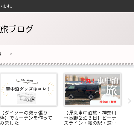
います。
旅ブログ
録
【ダイソーの突っ張り
【弾丸車中泊旅・神奈川
車
棒】でカーテンを作って
→長野２泊３日】ビーナ
ラ
みました
スライン・霧の駅・道の
た
駅美ヶ原高原・阿智村・
「ひるがみの森」車中泊