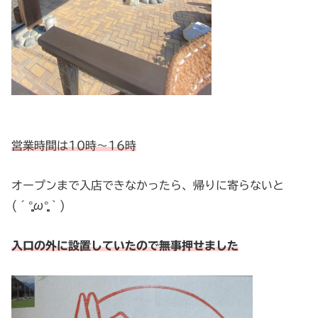
営業時間は10時〜16時
オープンまで入店できなかったら、帰りに寄らないと
(´°̥̥̥̥̥̥̥̥ω°̥̥̥̥̥̥̥̥｀)
入口の外に設置していたので無事押せました