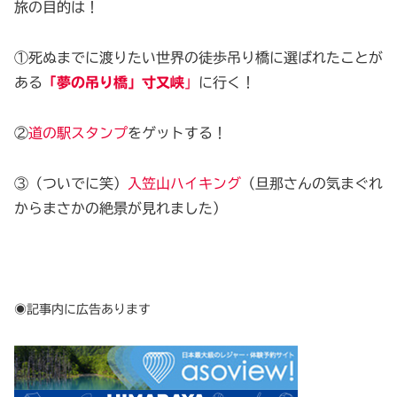
旅の目的は！
①死ぬまでに渡りたい世界の徒歩吊り橋に選ばれたことが
ある
「夢の吊り橋」寸又峡
」
に行く！
②
道の駅スタンプ
をゲットする！
③（ついでに笑）
入笠山ハイキング
（旦那さんの気まぐれ
からまさかの絶景が見れました）
◉
記事内に広告
あります