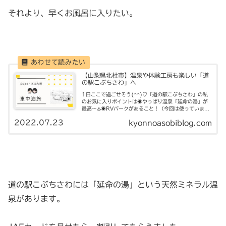
それより、早くお風呂に入りたい。
【山梨県北杜市】温泉や体験工房も楽しい「道
の駅こぶちさわ」へ
1日ここで過ごせそう(^^)♡「道の駅こぶちさわ」の私
のお気に入りポイントは◉やっぱり温泉「延命の湯」が
最高〜♨️◉RVパークがあること！（今回は使っていませ
んが）◉地元野菜の直売所がある！◉蕎麦打ち体験やス
2022.07.23
kyonnoasobiblog.com
パティオ体験工房（とんぼ玉、陶芸...
道の駅こぶちさわには「延命の湯」という天然ミネラル温
泉があります。