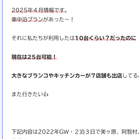
2025年４月情報です
。
車中泊プラン
があった〜！
それに私たちが利用したは
10台くらい？だったのに
現在は25台可能！
大きなブランコやキッチンカーが７店舗も出店
してる
また行きたい👍
下記内容は2022年GW・２泊３日で美ヶ原、阿智