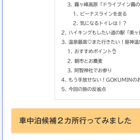
霧ヶ峰高原「ドライブイン霧の
ビーナスラインを走る
気になるトイレは！？
ハイキングもしたい道の駅「美ヶ
温泉最高♡また行きたい！昼神温
おすすめポイント👌
朝市とお蕎麦
阿智神社でお参り
もう手放せない！GOKUMINの
今回の旅の反省点
車中泊候補２カ所行ってみました