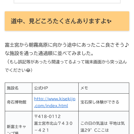
道中、見どころたくさんありますよ✨
富士宮から朝霧高原に向かう途中にあったここ良さそう♪
な施設を通った通過順に並べてみました。
（
もし誤記等があったら間違ってるよって端末画面から突っ込ん
でください😂）
施設名
公式HP
メモ
http://www.kisekijp
奇石博物館
宝石探し体験ができる
.com/index.html
〒418-0112
富士宮市北山７４３０
この日の気温は 平地は気
新富士キャ
−４２１
温29°Cここは
ンプ場