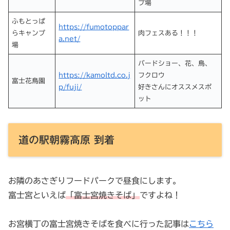
プ場
ふもとっぱ
https://fumotoppar
らキャンプ
肉フェスある！！！
a.net/
場
バードショー、花、鳥、
https://kamoltd.co.j
フクロウ
富士花鳥園
p/fuji/
好きさんにオススメスポ
ット
道の駅朝霧高原 到着
お隣のあさぎりフードパークで昼食にします。
富士宮といえば
「富士宮焼きそば」
ですよね！
お宮横丁の富士宮焼きそばを食べに行った記事は
こちら