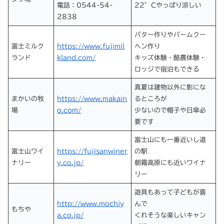
電話：0544-54-
22°Cやっぱり涼しい
2838
バター作りやバームクー
富士ミルク
https://www.fujimil
ヘン作り
ランド
kland.com/
キッズ体験・酪農体験・
ロッジで宿泊もできる
真夏は建物以外に影にな
まかいの牧
https://www.makain
るところが
場
o.com/
少ないので帽子や日傘必
要です
富士山にも一番近いし道
富士山ワイ
https://fujisanwiner
の駅
ナリー
y.co.jp/
朝霧高原にも近いワイナ
リー
遊具もあって子どもが喜
http://www.mochiy
んで
もちや
a.co.jp/
くれそうな楽しいキャン