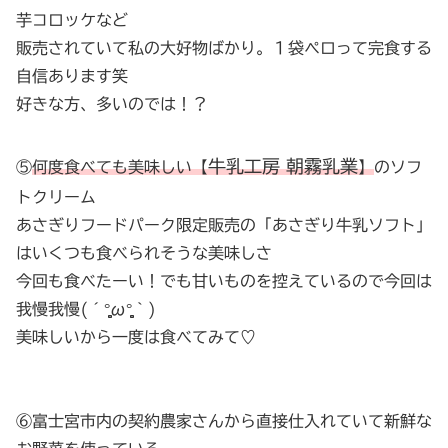
芋コロッケなど
販売されていて私の大好物ばかり。１袋ペロって完食する
自信あります笑
好きな方、多いのでは！？
牛乳工房 朝霧乳業
⑤
何度食べても美味しい【
】
のソフ
トクリーム
あさぎりフードパーク限定販売の「あさぎり牛乳ソフト」
はいくつも食べられそうな美味しさ
今回も食べたーい！でも甘いものを控えているので今回は
我慢我慢(´°̥̥̥̥̥̥̥̥ω°̥̥̥̥̥̥̥̥｀)
美味しいから一度は食べてみて♡
⑥富士宮市内の契約農家さんから直接仕入れていて新鮮な