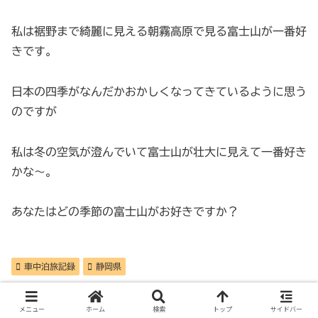
私は裾野まで綺麗に見える朝霧高原で見る富士山が一番好
きです。
日本の四季がなんだかおかしくなってきているように思う
のですが
私は冬の空気が澄んでいて富士山が壮大に見えて一番好き
かな〜。
あなたはどの季節の富士山がお好きですか？
車中泊旅記録
静岡県
あさぎりフードパーク
北口本宮冨士浅間神社
吉田うどん
メニュー
ホーム
検索
トップ
サイドバー
朝霧高原
車中泊ドライブ
道の駅