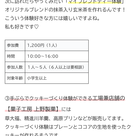
次に訪れたらやってみたい「
マイブレンドティー体験
」
オリジナルブレンドの抹茶入り玄米茶を作れるんです！
こういう体験好きな方には嬉しいですよね。
私も好きです♡
参加費
1,200円（1人）
時間
10:00〜16:00
参加人数
１人〜５人（６人以上は要相談）
対象年齢
小学生以上
工場兼店舗の
③
手ぶらでクッキーづくり体験ができる
【菓子工房 上野製菓】
には
草大福、精進川羊羹、高原プリンなどが販売してます。
クッキーづくり体験はプレーンとココアの生地を使ったク
ッキーが作れるそうです。