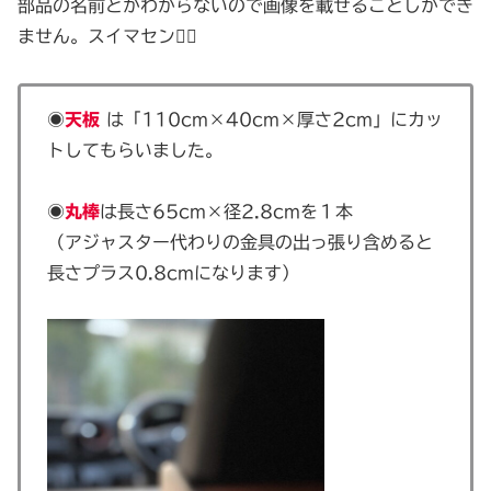
部品の名前とかわからないので画像を載せることしかでき
ません。スイマセン🙇‍♀️
◉
天板
は「110cm×40cm×厚さ2cm」にカッ
トしてもらいました。
◉
丸棒
は長さ65cm×径2.8cmを１本
（アジャスター代わりの金具の出っ張り含めると
長さプラス0.8cmになります）